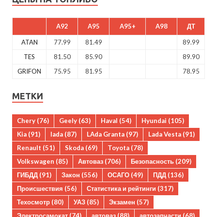
A92
A95
A95+
A98
ДТ
ATAN
77.99
81.49
89.99
TES
81.50
85.90
89.90
GRIFON
75.95
81.95
78.95
МЕТКИ
Chery
(76)
Geely
(63)
Haval
(54)
Hyundai
(105)
Kia
(91)
lada
(87)
LAda Granta
(97)
Lada Vesta
(91)
Renault
(51)
Skoda
(69)
Toyota
(78)
Volkswagen
(85)
Автоваз
(706)
Безопасность
(209)
ГИБДД
(91)
Закон
(556)
ОСАГО
(49)
ПДД
(136)
Происшествия
(56)
Статистика и рейтинги
(317)
Техосмотр
(80)
УАЗ
(85)
Экзамен
(57)
Электросамокат
(74)
автоваз
(88)
автозапчасти
(68)