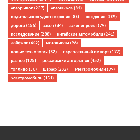
авторынок
(227)
автошкола
(81)
водительское удостоверение
(86)
вождение
(189)
дороги
(156)
закон
(84)
законопроект
(79)
исследование
(288)
китайские автомобили
(241)
лайфхак
(642)
мотоциклы
(96)
новые технологии
(82)
параллельный импорт
(177)
разное
(125)
российский авторынок
(452)
топливо
(50)
штраф
(232)
электромобили
(99)
электромобиль
(151)