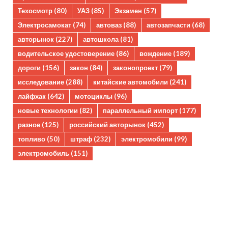
Техосмотр
(80)
УАЗ
(85)
Экзамен
(57)
Электросамокат
(74)
автоваз
(88)
автозапчасти
(68)
авторынок
(227)
автошкола
(81)
водительское удостоверение
(86)
вождение
(189)
дороги
(156)
закон
(84)
законопроект
(79)
исследование
(288)
китайские автомобили
(241)
лайфхак
(642)
мотоциклы
(96)
новые технологии
(82)
параллельный импорт
(177)
разное
(125)
российский авторынок
(452)
топливо
(50)
штраф
(232)
электромобили
(99)
электромобиль
(151)