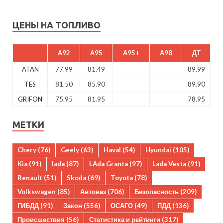
ЦЕНЫ НА ТОПЛИВО
A92
A95
A95+
A98
ДТ
ATAN
77.99
81.49
89.99
TES
81.50
85.90
89.90
GRIFON
75.95
81.95
78.95
МЕТКИ
Chery
(76)
Geely
(63)
Haval
(54)
Hyundai
(105)
Kia
(91)
lada
(87)
LAda Granta
(97)
Lada Vesta
(91)
Renault
(51)
Skoda
(69)
Toyota
(78)
Volkswagen
(85)
Автоваз
(706)
Безопасность
(209)
ГИБДД
(91)
Закон
(556)
ОСАГО
(49)
ПДД
(136)
Происшествия
(56)
Статистика и рейтинги
(317)