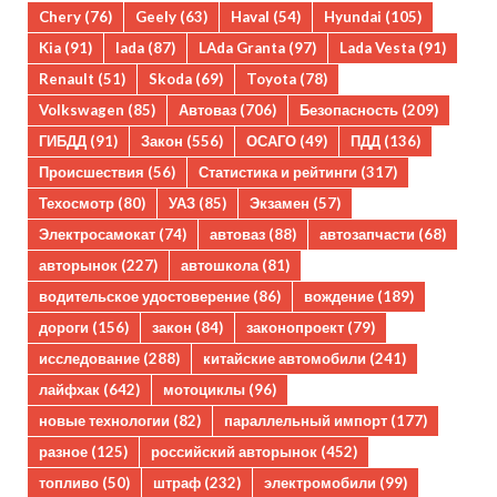
Chery
(76)
Geely
(63)
Haval
(54)
Hyundai
(105)
Kia
(91)
lada
(87)
LAda Granta
(97)
Lada Vesta
(91)
Renault
(51)
Skoda
(69)
Toyota
(78)
Volkswagen
(85)
Автоваз
(706)
Безопасность
(209)
ГИБДД
(91)
Закон
(556)
ОСАГО
(49)
ПДД
(136)
Происшествия
(56)
Статистика и рейтинги
(317)
Техосмотр
(80)
УАЗ
(85)
Экзамен
(57)
Электросамокат
(74)
автоваз
(88)
автозапчасти
(68)
авторынок
(227)
автошкола
(81)
водительское удостоверение
(86)
вождение
(189)
дороги
(156)
закон
(84)
законопроект
(79)
исследование
(288)
китайские автомобили
(241)
лайфхак
(642)
мотоциклы
(96)
новые технологии
(82)
параллельный импорт
(177)
разное
(125)
российский авторынок
(452)
топливо
(50)
штраф
(232)
электромобили
(99)