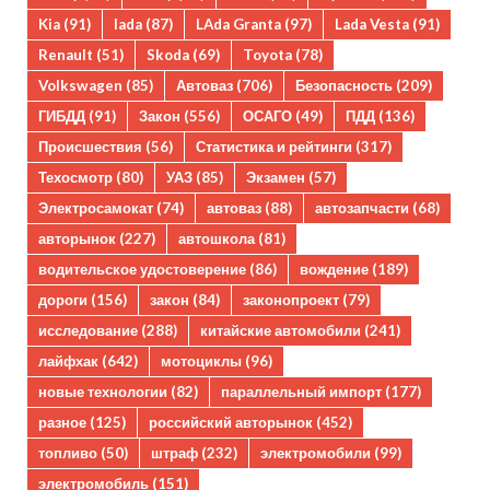
Kia
(91)
lada
(87)
LAda Granta
(97)
Lada Vesta
(91)
Renault
(51)
Skoda
(69)
Toyota
(78)
Volkswagen
(85)
Автоваз
(706)
Безопасность
(209)
ГИБДД
(91)
Закон
(556)
ОСАГО
(49)
ПДД
(136)
Происшествия
(56)
Статистика и рейтинги
(317)
Техосмотр
(80)
УАЗ
(85)
Экзамен
(57)
Электросамокат
(74)
автоваз
(88)
автозапчасти
(68)
авторынок
(227)
автошкола
(81)
водительское удостоверение
(86)
вождение
(189)
дороги
(156)
закон
(84)
законопроект
(79)
исследование
(288)
китайские автомобили
(241)
лайфхак
(642)
мотоциклы
(96)
новые технологии
(82)
параллельный импорт
(177)
разное
(125)
российский авторынок
(452)
топливо
(50)
штраф
(232)
электромобили
(99)
электромобиль
(151)