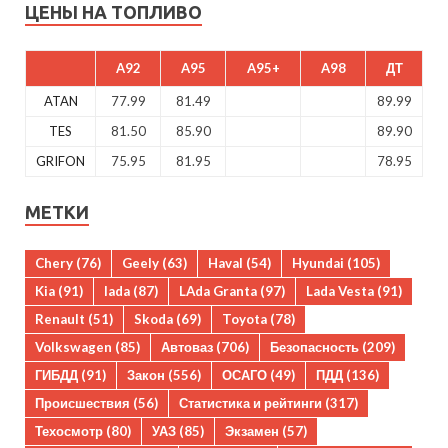
ЦЕНЫ НА ТОПЛИВО
A92
A95
A95+
A98
ДТ
ATAN
77.99
81.49
89.99
TES
81.50
85.90
89.90
GRIFON
75.95
81.95
78.95
МЕТКИ
Chery
(76)
Geely
(63)
Haval
(54)
Hyundai
(105)
Kia
(91)
lada
(87)
LAda Granta
(97)
Lada Vesta
(91)
Renault
(51)
Skoda
(69)
Toyota
(78)
Volkswagen
(85)
Автоваз
(706)
Безопасность
(209)
ГИБДД
(91)
Закон
(556)
ОСАГО
(49)
ПДД
(136)
Происшествия
(56)
Статистика и рейтинги
(317)
Техосмотр
(80)
УАЗ
(85)
Экзамен
(57)