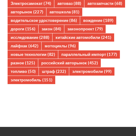
Электросамокат
(74)
автоваз
(88)
автозапчасти
(68)
авторынок
(227)
автошкола
(81)
водительское удостоверение
(86)
вождение
(189)
дороги
(156)
закон
(84)
законопроект
(79)
исследование
(288)
китайские автомобили
(241)
лайфхак
(642)
мотоциклы
(96)
новые технологии
(82)
параллельный импорт
(177)
разное
(125)
российский авторынок
(452)
топливо
(50)
штраф
(232)
электромобили
(99)
электромобиль
(151)