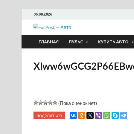
06.08.2026
ForPost —
ГЛАВНАЯ
ПУЛЬС
КУПИТЬ АВТО
Xlww6wGCG2P66EBw
(Пока оценок нет)
поделиться