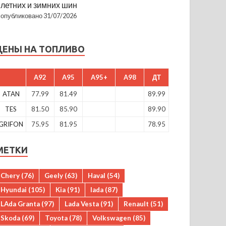
летних и зимних шин
опубликовано 31/07/2026
ЦЕНЫ НА ТОПЛИВО
A92
A95
A95+
A98
ДТ
ATAN
77.99
81.49
89.99
TES
81.50
85.90
89.90
GRIFON
75.95
81.95
78.95
МЕТКИ
Chery
(76)
Geely
(63)
Haval
(54)
Hyundai
(105)
Kia
(91)
lada
(87)
LAda Granta
(97)
Lada Vesta
(91)
Renault
(51)
Skoda
(69)
Toyota
(78)
Volkswagen
(85)