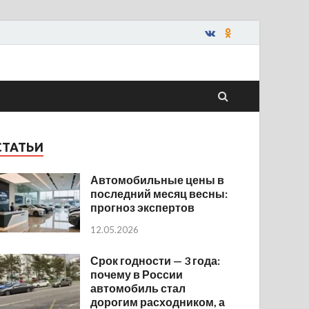
СТАТЬИ
Автомобильные цены в
последний месяц весны:
прогноз экспертов
12.05.2026
Срок годности — 3 года:
почему в России
автомобиль стал
дорогим расходником, а