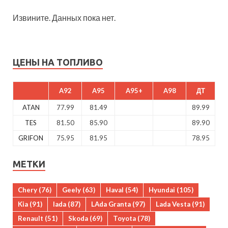
Извините. Данных пока нет.
ЦЕНЫ НА ТОПЛИВО
A92
A95
A95+
A98
ДТ
ATAN
77.99
81.49
89.99
TES
81.50
85.90
89.90
GRIFON
75.95
81.95
78.95
МЕТКИ
Chery
(76)
Geely
(63)
Haval
(54)
Hyundai
(105)
Kia
(91)
lada
(87)
LAda Granta
(97)
Lada Vesta
(91)
Renault
(51)
Skoda
(69)
Toyota
(78)