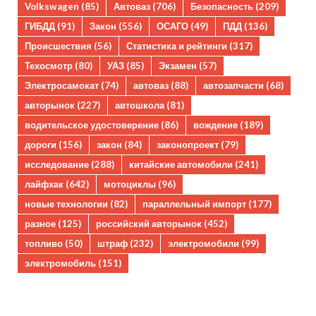
Volkswagen
(85)
Автоваз
(706)
Безопасность
(209)
ГИБДД
(91)
Закон
(556)
ОСАГО
(49)
ПДД
(136)
Происшествия
(56)
Статистика и рейтинги
(317)
Техосмотр
(80)
УАЗ
(85)
Экзамен
(57)
Электросамокат
(74)
автоваз
(88)
автозапчасти
(68)
авторынок
(227)
автошкола
(81)
водительское удостоверение
(86)
вождение
(189)
дороги
(156)
закон
(84)
законопроект
(79)
исследование
(288)
китайские автомобили
(241)
лайфхак
(642)
мотоциклы
(96)
новые технологии
(82)
параллельный импорт
(177)
разное
(125)
российский авторынок
(452)
топливо
(50)
штраф
(232)
электромобили
(99)
электромобиль
(151)