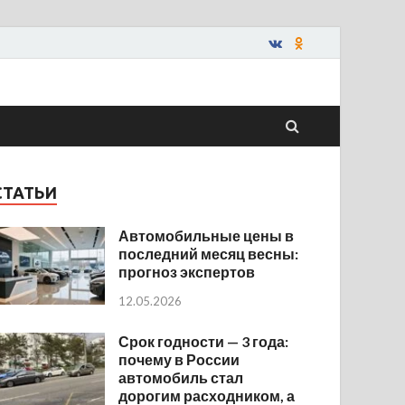
СТАТЬИ
Автомобильные цены в
последний месяц весны:
прогноз экспертов
12.05.2026
Срок годности — 3 года:
почему в России
автомобиль стал
дорогим расходником, а