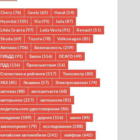
Chery
(76)
Geely
(63)
Haval
(54)
Hyundai
(105)
Kia
(91)
lada
(87)
LAda Granta
(97)
Lada Vesta
(91)
Renault
(51)
Skoda
(69)
Toyota
(78)
Volkswagen
(85)
Автоваз
(706)
Безопасность
(209)
ГИБДД
(91)
Закон
(556)
ОСАГО
(49)
ПДД
(136)
Происшествия
(56)
Статистика и рейтинги
(317)
Техосмотр
(80)
УАЗ
(85)
Экзамен
(57)
Электросамокат
(74)
автоваз
(88)
автозапчасти
(68)
авторынок
(227)
автошкола
(81)
водительское удостоверение
(86)
вождение
(189)
дороги
(156)
закон
(84)
законопроект
(79)
исследование
(288)
китайские автомобили
(241)
лайфхак
(642)