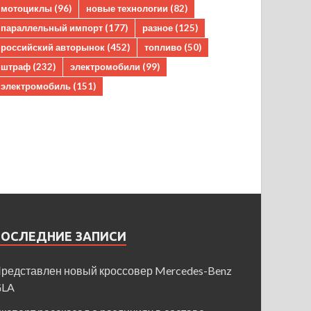
мотоциклы
(96)
новые технологии
(82)
параллельный импорт
(177)
разное
(125)
российский авторынок
(452)
топливо
(50)
штраф
(232)
электромобили
(99)
электромобиль
(151)
ПОСЛЕДНИЕ ЗАПИСИ
редставлен новый кроссовер Mercedes-Benz
GLA