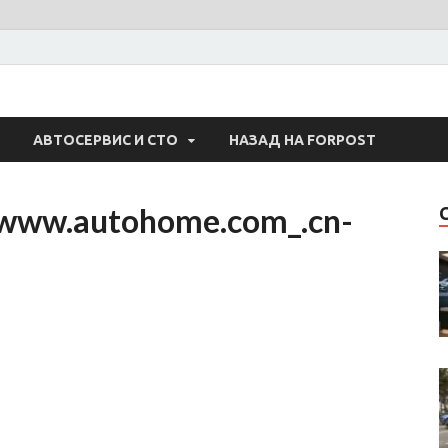
 Авто
АВТОСЕРВИС И СТО
НАЗАД НА FORPOST
-www.autohome.com_.cn-