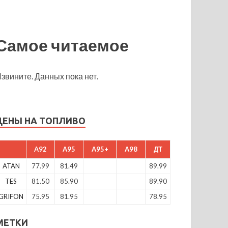
Самое читаемое
звините. Данных пока нет.
ЦЕНЫ НА ТОПЛИВО
A92
A95
A95+
A98
ДТ
ATAN
77.99
81.49
89.99
TES
81.50
85.90
89.90
GRIFON
75.95
81.95
78.95
МЕТКИ