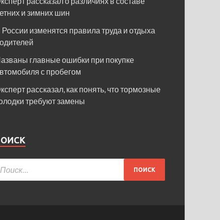
ксперт рассказал о различиях в составе
етних и зимних шин
 России изменятся правила труда и отдыха
одителей
азваны главные ошибки при покупке
втомобиля с пробегом
ксперт рассказал, как понять, что тормозные
олодки требуют замены
ПОИСК