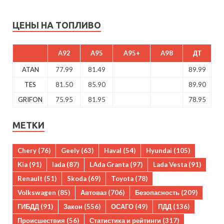
ЦЕНЫ НА ТОПЛИВО
A92
A95
A95+
A98
ДТ
ATAN
77.99
81.49
89.99
TES
81.50
85.90
89.90
GRIFON
75.95
81.95
78.95
МЕТКИ
Chery
(76)
Geely
(63)
Haval
(54)
Hyundai
(105)
Kia
(91)
lada
(87)
LAda Granta
(97)
Lada Vesta
(91)
Renault
(51)
Skoda
(69)
Toyota
(78)
Volkswagen
(85)
Автоваз
(706)
Безопасность
(209)
ГИБДД
(91)
Закон
(556)
ОСАГО
(49)
ПДД
(136)
Происшествия
(56)
Статистика и рейтинги
(317)