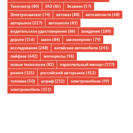
Техосмотр
(80)
УАЗ
(85)
Экзамен
(57)
Электросамокат
(74)
автоваз
(88)
автозапчасти
(68)
авторынок
(227)
автошкола
(81)
водительское удостоверение
(86)
вождение
(189)
дороги
(156)
закон
(84)
законопроект
(79)
исследование
(288)
китайские автомобили
(241)
лайфхак
(642)
мотоциклы
(96)
новые технологии
(82)
параллельный импорт
(177)
разное
(125)
российский авторынок
(452)
топливо
(50)
штраф
(232)
электромобили
(99)
электромобиль
(151)