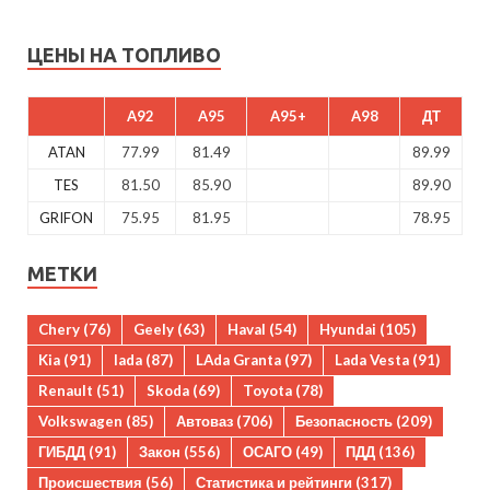
ЦЕНЫ НА ТОПЛИВО
A92
A95
A95+
A98
ДТ
ATAN
77.99
81.49
89.99
TES
81.50
85.90
89.90
GRIFON
75.95
81.95
78.95
МЕТКИ
Chery
(76)
Geely
(63)
Haval
(54)
Hyundai
(105)
Kia
(91)
lada
(87)
LAda Granta
(97)
Lada Vesta
(91)
Renault
(51)
Skoda
(69)
Toyota
(78)
Volkswagen
(85)
Автоваз
(706)
Безопасность
(209)
ГИБДД
(91)
Закон
(556)
ОСАГО
(49)
ПДД
(136)
Происшествия
(56)
Статистика и рейтинги
(317)