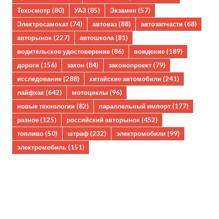
Техосмотр
(80)
УАЗ
(85)
Экзамен
(57)
Электросамокат
(74)
автоваз
(88)
автозапчасти
(68)
авторынок
(227)
автошкола
(81)
водительское удостоверение
(86)
вождение
(189)
дороги
(156)
закон
(84)
законопроект
(79)
исследование
(288)
китайские автомобили
(241)
лайфхак
(642)
мотоциклы
(96)
новые технологии
(82)
параллельный импорт
(177)
разное
(125)
российский авторынок
(452)
топливо
(50)
штраф
(232)
электромобили
(99)
электромобиль
(151)