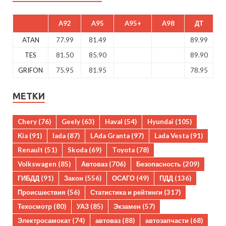
A92
A95
A95+
A98
ДТ
ATAN
77.99
81.49
89.99
TES
81.50
85.90
89.90
GRIFON
75.95
81.95
78.95
МЕТКИ
Chery
(76)
Geely
(63)
Haval
(54)
Hyundai
(105)
Kia
(91)
lada
(87)
LAda Granta
(97)
Lada Vesta
(91)
Renault
(51)
Skoda
(69)
Toyota
(78)
Volkswagen
(85)
Автоваз
(706)
Безопасность
(209)
ГИБДД
(91)
Закон
(556)
ОСАГО
(49)
ПДД
(136)
Происшествия
(56)
Статистика и рейтинги
(317)
Техосмотр
(80)
УАЗ
(85)
Экзамен
(57)
Электросамокат
(74)
автоваз
(88)
автозапчасти
(68)