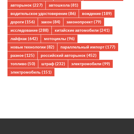
авторынок
(227)
автошкола
(81)
водительское удостоверение
(86)
вождение
(189)
дороги
(156)
закон
(84)
законопроект
(79)
исследование
(288)
китайские автомобили
(241)
лайфхак
(642)
мотоциклы
(96)
новые технологии
(82)
параллельный импорт
(177)
разное
(125)
российский авторынок
(452)
топливо
(50)
штраф
(232)
электромобили
(99)
электромобиль
(151)