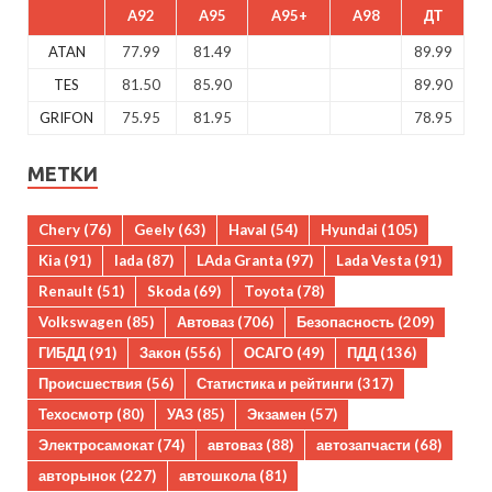
A92
A95
A95+
A98
ДТ
ATAN
77.99
81.49
89.99
TES
81.50
85.90
89.90
GRIFON
75.95
81.95
78.95
МЕТКИ
Chery
(76)
Geely
(63)
Haval
(54)
Hyundai
(105)
Kia
(91)
lada
(87)
LAda Granta
(97)
Lada Vesta
(91)
Renault
(51)
Skoda
(69)
Toyota
(78)
Volkswagen
(85)
Автоваз
(706)
Безопасность
(209)
ГИБДД
(91)
Закон
(556)
ОСАГО
(49)
ПДД
(136)
Происшествия
(56)
Статистика и рейтинги
(317)
Техосмотр
(80)
УАЗ
(85)
Экзамен
(57)
Электросамокат
(74)
автоваз
(88)
автозапчасти
(68)
авторынок
(227)
автошкола
(81)