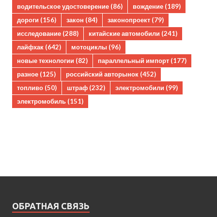
водительское удостоверение
(86)
вождение
(189)
дороги
(156)
закон
(84)
законопроект
(79)
исследование
(288)
китайские автомобили
(241)
лайфхак
(642)
мотоциклы
(96)
новые технологии
(82)
параллельный импорт
(177)
разное
(125)
российский авторынок
(452)
топливо
(50)
штраф
(232)
электромобили
(99)
электромобиль
(151)
ОБРАТНАЯ СВЯЗЬ