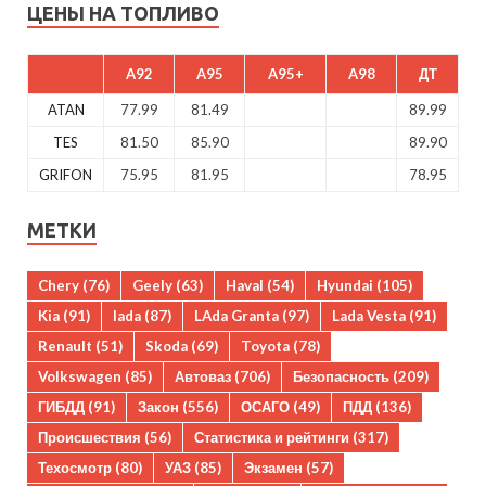
ЦЕНЫ НА ТОПЛИВО
A92
A95
A95+
A98
ДТ
ATAN
77.99
81.49
89.99
TES
81.50
85.90
89.90
GRIFON
75.95
81.95
78.95
МЕТКИ
Chery
(76)
Geely
(63)
Haval
(54)
Hyundai
(105)
Kia
(91)
lada
(87)
LAda Granta
(97)
Lada Vesta
(91)
Renault
(51)
Skoda
(69)
Toyota
(78)
Volkswagen
(85)
Автоваз
(706)
Безопасность
(209)
ГИБДД
(91)
Закон
(556)
ОСАГО
(49)
ПДД
(136)
Происшествия
(56)
Статистика и рейтинги
(317)
Техосмотр
(80)
УАЗ
(85)
Экзамен
(57)