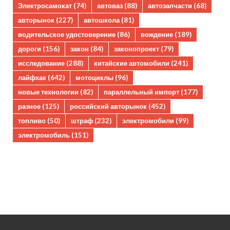
Электросамокат
(74)
автоваз
(88)
автозапчасти
(68)
авторынок
(227)
автошкола
(81)
водительское удостоверение
(86)
вождение
(189)
дороги
(156)
закон
(84)
законопроект
(79)
исследование
(288)
китайские автомобили
(241)
лайфхак
(642)
мотоциклы
(96)
новые технологии
(82)
параллельный импорт
(177)
разное
(125)
российский авторынок
(452)
топливо
(50)
штраф
(232)
электромобили
(99)
электромобиль
(151)