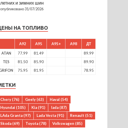
летних и зимних шин
опубликовано 31/07/2026
ЦЕНЫ НА ТОПЛИВО
A92
A95
A95+
A98
ДТ
ATAN
77.99
81.49
89.99
TES
81.50
85.90
89.90
GRIFON
75.95
81.95
78.95
МЕТКИ
Chery
(76)
Geely
(63)
Haval
(54)
Hyundai
(105)
Kia
(91)
lada
(87)
LAda Granta
(97)
Lada Vesta
(91)
Renault
(51)
Skoda
(69)
Toyota
(78)
Volkswagen
(85)