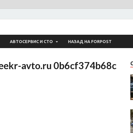
 Авто
АВТОСЕРВИС И СТО
НАЗАД НА FORPOST
eekr-avto.ru 0b6cf374b68c