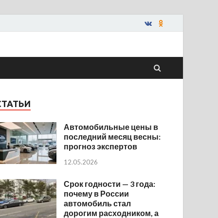
СТАТЬИ
Автомобильные цены в
последний месяц весны:
прогноз экспертов
12.05.2026
Срок годности — 3 года:
почему в России
автомобиль стал
дорогим расходником, а