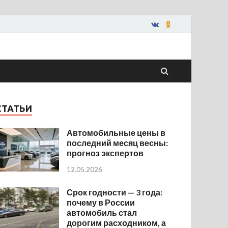
СТАТЬИ
Автомобильные цены в
последний месяц весны:
прогноз экспертов
12.05.2026
Срок годности — 3 года:
почему в России
автомобиль стал
дорогим расходником, а