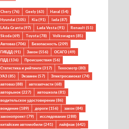
Chery
(76)
Geely
(63)
Haval
(54)
Hyundai
(105)
Kia
(91)
lada
(87)
LAda Granta
(97)
Lada Vesta
(91)
Renault
(51)
Skoda
(69)
Toyota
(78)
Volkswagen
(85)
Автоваз
(706)
Безопасность
(209)
ГИБДД
(91)
Закон
(556)
ОСАГО
(49)
ПДД
(136)
Происшествия
(56)
Статистика и рейтинги
(317)
Техосмотр
(80)
УАЗ
(85)
Экзамен
(57)
Электросамокат
(74)
автоваз
(88)
автозапчасти
(68)
авторынок
(227)
автошкола
(81)
водительское удостоверение
(86)
вождение
(189)
дороги
(156)
закон
(84)
законопроект
(79)
исследование
(288)
китайские автомобили
(241)
лайфхак
(642)