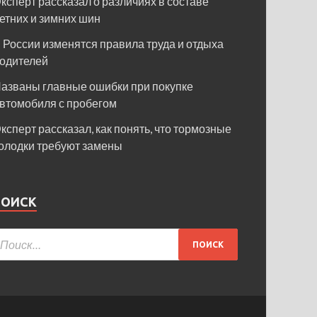
ксперт рассказал о различиях в составе
етних и зимних шин
 России изменятся правила труда и отдыха
одителей
азваны главные ошибки при покупке
втомобиля с пробегом
ксперт рассказал, как понять, что тормозные
олодки требуют замены
ПОИСК