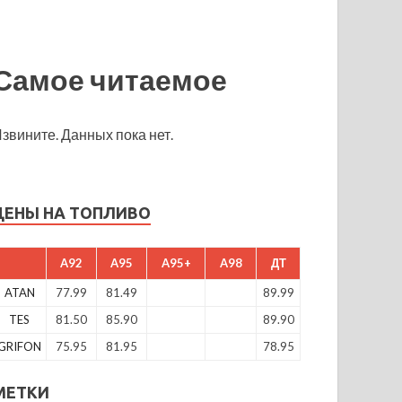
Самое читаемое
звините. Данных пока нет.
ЦЕНЫ НА ТОПЛИВО
A92
A95
A95+
A98
ДТ
ATAN
77.99
81.49
89.99
TES
81.50
85.90
89.90
GRIFON
75.95
81.95
78.95
МЕТКИ