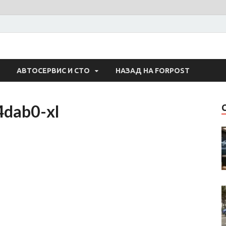
 Авто
АВТОСЕРВИС И СТО
НАЗАД НА FORPOST
dab0-xl