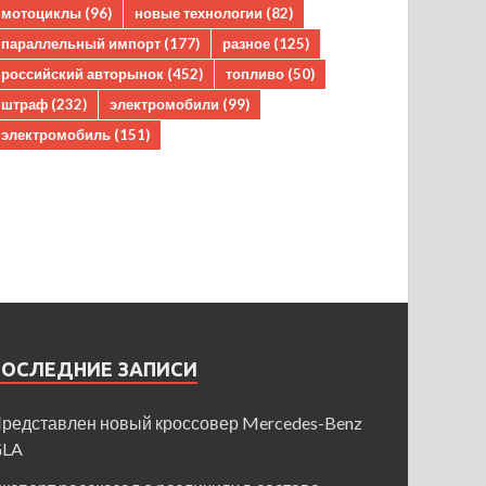
мотоциклы
(96)
новые технологии
(82)
параллельный импорт
(177)
разное
(125)
российский авторынок
(452)
топливо
(50)
штраф
(232)
электромобили
(99)
электромобиль
(151)
ПОСЛЕДНИЕ ЗАПИСИ
редставлен новый кроссовер Mercedes-Benz
GLA