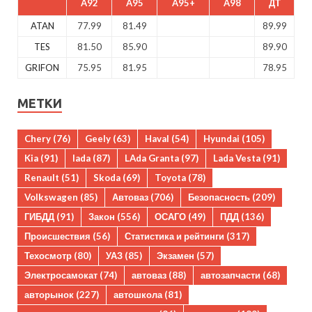
A92
A95
A95+
A98
ДТ
ATAN
77.99
81.49
89.99
TES
81.50
85.90
89.90
GRIFON
75.95
81.95
78.95
МЕТКИ
Chery
(76)
Geely
(63)
Haval
(54)
Hyundai
(105)
Kia
(91)
lada
(87)
LAda Granta
(97)
Lada Vesta
(91)
Renault
(51)
Skoda
(69)
Toyota
(78)
Volkswagen
(85)
Автоваз
(706)
Безопасность
(209)
ГИБДД
(91)
Закон
(556)
ОСАГО
(49)
ПДД
(136)
Происшествия
(56)
Статистика и рейтинги
(317)
Техосмотр
(80)
УАЗ
(85)
Экзамен
(57)
Электросамокат
(74)
автоваз
(88)
автозапчасти
(68)
авторынок
(227)
автошкола
(81)