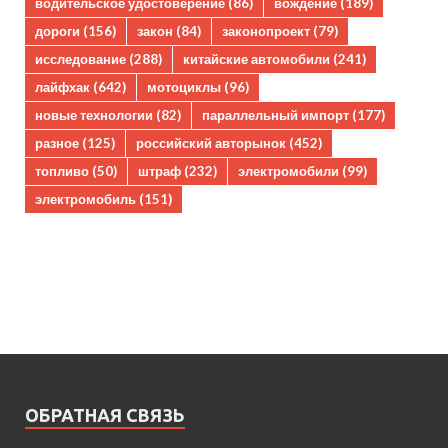
водительское удостоверение
(86)
вождение
(189)
дороги
(156)
закон
(84)
законопроект
(79)
исследование
(288)
китайские автомобили
(241)
лайфхак
(642)
мотоциклы
(96)
новые технологии
(82)
параллельный импорт
(177)
разное
(125)
российский авторынок
(452)
топливо
(50)
штраф
(232)
электромобили
(99)
электромобиль
(151)
ОБРАТНАЯ СВЯЗЬ