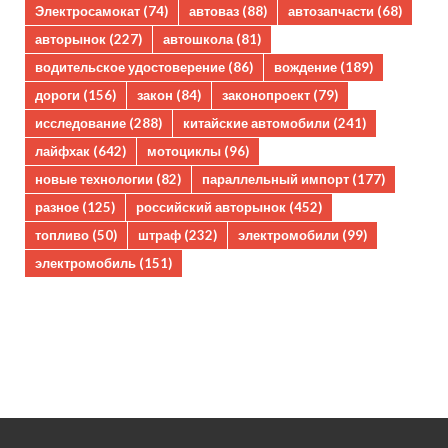
Электросамокат
(74)
автоваз
(88)
автозапчасти
(68)
авторынок
(227)
автошкола
(81)
водительское удостоверение
(86)
вождение
(189)
дороги
(156)
закон
(84)
законопроект
(79)
исследование
(288)
китайские автомобили
(241)
лайфхак
(642)
мотоциклы
(96)
новые технологии
(82)
параллельный импорт
(177)
разное
(125)
российский авторынок
(452)
топливо
(50)
штраф
(232)
электромобили
(99)
электромобиль
(151)