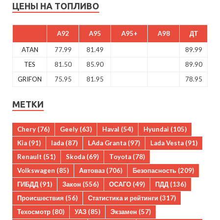
ЦЕНЫ НА ТОПЛИВО
A92
A95
A95+
A98
ДТ
ATAN
77.99
81.49
89.99
TES
81.50
85.90
89.90
GRIFON
75.95
81.95
78.95
МЕТКИ
Chery
(76)
Geely
(63)
Haval
(54)
Hyundai
(105)
Kia
(91)
lada
(87)
LAda Granta
(97)
Lada Vesta
(91)
Renault
(51)
Skoda
(69)
Toyota
(78)
Volkswagen
(85)
Автоваз
(706)
Безопасность
(209)
ГИБДД
(91)
Закон
(556)
ОСАГО
(49)
ПДД
(136)
Происшествия
(56)
Статистика и рейтинги
(317)
Техосмотр
(80)
УАЗ
(85)
Экзамен
(57)