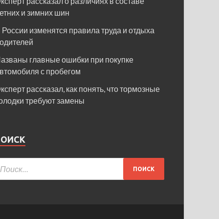
ксперт рассказал о различиях в составе
етних и зимних шин
 России изменятся правила труда и отдыха
одителей
азваны главные ошибки при покупке
втомобиля с пробегом
ксперт рассказал, как понять, что тормозные
олодки требуют замены
ПОИСК