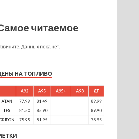
Самое читаемое
звините. Данных пока нет.
ЦЕНЫ НА ТОПЛИВО
A92
A95
A95+
A98
ДТ
ATAN
77.99
81.49
89.99
TES
81.50
85.90
89.90
GRIFON
75.95
81.95
78.95
МЕТКИ