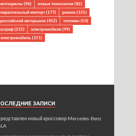
мотоциклы
(96)
новые технологии
(82)
параллельный импорт
(177)
разное
(125)
российский авторынок
(452)
топливо
(50)
штраф
(232)
электромобили
(99)
электромобиль
(151)
ПОСЛЕДНИЕ ЗАПИСИ
редставлен новый кроссовер Mercedes-Benz
GLA