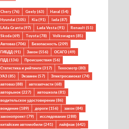
Chery
(76)
Geely
(63)
Haval
(54)
Hyundai
(105)
Kia
(91)
lada
(87)
LAda Granta
(97)
Lada Vesta
(91)
Renault
(51)
Skoda
(69)
Toyota
(78)
Volkswagen
(85)
Автоваз
(706)
Безопасность
(209)
ГИБДД
(91)
Закон
(556)
ОСАГО
(49)
ПДД
(136)
Происшествия
(56)
Статистика и рейтинги
(317)
Техосмотр
(80)
УАЗ
(85)
Экзамен
(57)
Электросамокат
(74)
автоваз
(88)
автозапчасти
(68)
авторынок
(227)
автошкола
(81)
водительское удостоверение
(86)
вождение
(189)
дороги
(156)
закон
(84)
законопроект
(79)
исследование
(288)
китайские автомобили
(241)
лайфхак
(642)