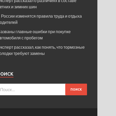
ксперт рассказал о различиях в составе
етних и зимних шин
 России изменятся правила труда и отдыха
одителей
азваны главные ошибки при покупке
втомобиля с пробегом
ксперт рассказал, как понять, что тормозные
олодки требуют замены
ПОИСК