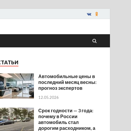
СТАТЬИ
Автомобильные цены в
последний месяц весны:
прогноз экспертов
12.05.2026
Срок годности — 3 года:
почему в России
автомобиль стал
дорогим расходником, а