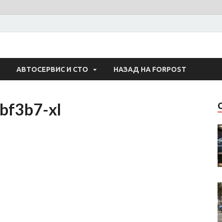
 Авто
АВТОСЕРВИС И СТО
НАЗАД НА FORPOST
f3b7-xl