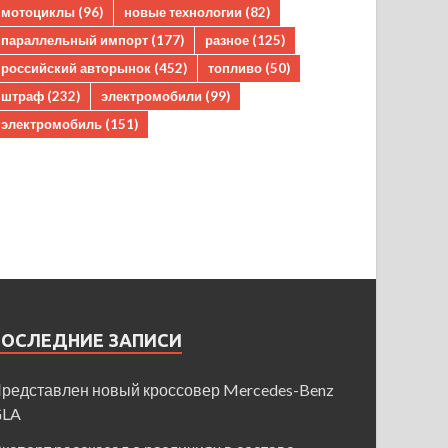
мотоциклы
(96)
новые технологии
(82)
параллельный импорт
(177)
разное
(125)
российский авторынок
(452)
топливо
(50)
штраф
(232)
электромобили
(99)
электромобиль
(151)
ПОСЛЕДНИЕ ЗАПИСИ
редставлен новый кроссовер Mercedes-Benz
GLA