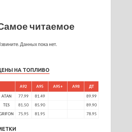
Самое читаемое
звините. Данных пока нет.
ЦЕНЫ НА ТОПЛИВО
A92
A95
A95+
A98
ДТ
ATAN
77.99
81.49
89.99
TES
81.50
85.90
89.90
GRIFON
75.95
81.95
78.95
МЕТКИ