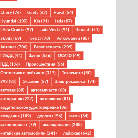
Chery
(76)
Geely
(63)
Haval
(54)
Hyundai
(105)
Kia
(91)
lada
(87)
LAda Granta
(97)
Lada Vesta
(91)
Renault
(51)
Skoda
(69)
Toyota
(78)
Volkswagen
(85)
Автоваз
(706)
Безопасность
(209)
ГИБДД
(91)
Закон
(556)
ОСАГО
(49)
ПДД
(136)
Происшествия
(56)
Статистика и рейтинги
(317)
Техосмотр
(80)
УАЗ
(85)
Экзамен
(57)
Электросамокат
(74)
автоваз
(88)
автозапчасти
(68)
авторынок
(227)
автошкола
(81)
водительское удостоверение
(86)
вождение
(189)
дороги
(156)
закон
(84)
законопроект
(79)
исследование
(288)
китайские автомобили
(241)
лайфхак
(642)