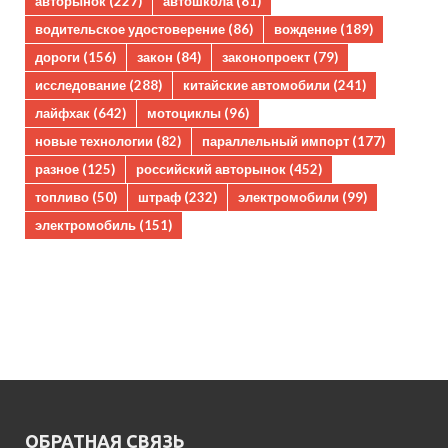
авторынок
(227)
автошкола
(81)
водительское удостоверение
(86)
вождение
(189)
дороги
(156)
закон
(84)
законопроект
(79)
исследование
(288)
китайские автомобили
(241)
лайфхак
(642)
мотоциклы
(96)
новые технологии
(82)
параллельный импорт
(177)
разное
(125)
российский авторынок
(452)
топливо
(50)
штраф
(232)
электромобили
(99)
электромобиль
(151)
ОБРАТНАЯ СВЯЗЬ