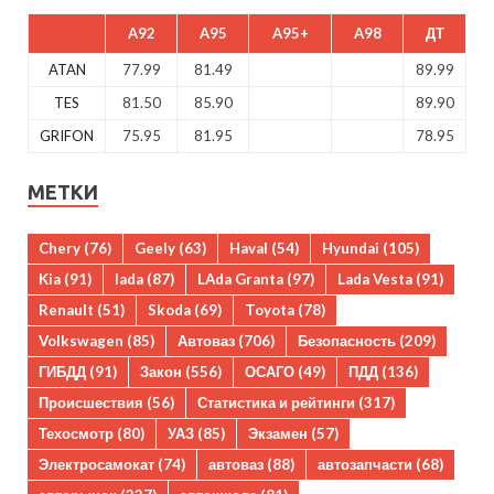
A92
A95
A95+
A98
ДТ
ATAN
77.99
81.49
89.99
TES
81.50
85.90
89.90
GRIFON
75.95
81.95
78.95
МЕТКИ
Chery
(76)
Geely
(63)
Haval
(54)
Hyundai
(105)
Kia
(91)
lada
(87)
LAda Granta
(97)
Lada Vesta
(91)
Renault
(51)
Skoda
(69)
Toyota
(78)
Volkswagen
(85)
Автоваз
(706)
Безопасность
(209)
ГИБДД
(91)
Закон
(556)
ОСАГО
(49)
ПДД
(136)
Происшествия
(56)
Статистика и рейтинги
(317)
Техосмотр
(80)
УАЗ
(85)
Экзамен
(57)
Электросамокат
(74)
автоваз
(88)
автозапчасти
(68)