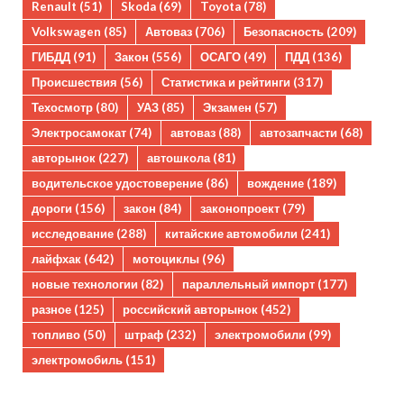
Renault
(51)
Skoda
(69)
Toyota
(78)
Volkswagen
(85)
Автоваз
(706)
Безопасность
(209)
ГИБДД
(91)
Закон
(556)
ОСАГО
(49)
ПДД
(136)
Происшествия
(56)
Статистика и рейтинги
(317)
Техосмотр
(80)
УАЗ
(85)
Экзамен
(57)
Электросамокат
(74)
автоваз
(88)
автозапчасти
(68)
авторынок
(227)
автошкола
(81)
водительское удостоверение
(86)
вождение
(189)
дороги
(156)
закон
(84)
законопроект
(79)
исследование
(288)
китайские автомобили
(241)
лайфхак
(642)
мотоциклы
(96)
новые технологии
(82)
параллельный импорт
(177)
разное
(125)
российский авторынок
(452)
топливо
(50)
штраф
(232)
электромобили
(99)
электромобиль
(151)