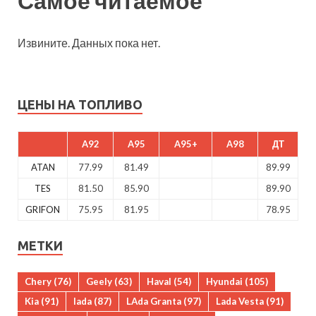
Самое читаемое
Извините. Данных пока нет.
ЦЕНЫ НА ТОПЛИВО
A92
A95
A95+
A98
ДТ
ATAN
77.99
81.49
89.99
TES
81.50
85.90
89.90
GRIFON
75.95
81.95
78.95
МЕТКИ
Chery
(76)
Geely
(63)
Haval
(54)
Hyundai
(105)
Kia
(91)
lada
(87)
LAda Granta
(97)
Lada Vesta
(91)