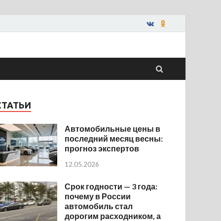
СТАТЬИ
Автомобильные цены в
последний месяц весны:
прогноз экспертов
12.05.2026
Срок годности — 3 года:
почему в России
автомобиль стал
дорогим расходником, а