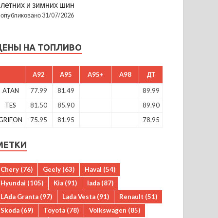
летних и зимних шин
опубликовано 31/07/2026
ЦЕНЫ НА ТОПЛИВО
A92
A95
A95+
A98
ДТ
ATAN
77.99
81.49
89.99
TES
81.50
85.90
89.90
GRIFON
75.95
81.95
78.95
МЕТКИ
Chery
(76)
Geely
(63)
Haval
(54)
Hyundai
(105)
Kia
(91)
lada
(87)
LAda Granta
(97)
Lada Vesta
(91)
Renault
(51)
Skoda
(69)
Toyota
(78)
Volkswagen
(85)