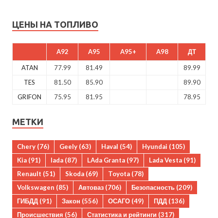
ЦЕНЫ НА ТОПЛИВО
A92
A95
A95+
A98
ДТ
ATAN
77.99
81.49
89.99
TES
81.50
85.90
89.90
GRIFON
75.95
81.95
78.95
МЕТКИ
Chery
(76)
Geely
(63)
Haval
(54)
Hyundai
(105)
Kia
(91)
lada
(87)
LAda Granta
(97)
Lada Vesta
(91)
Renault
(51)
Skoda
(69)
Toyota
(78)
Volkswagen
(85)
Автоваз
(706)
Безопасность
(209)
ГИБДД
(91)
Закон
(556)
ОСАГО
(49)
ПДД
(136)
Происшествия
(56)
Статистика и рейтинги
(317)