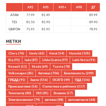
A92
A95
A95+
A98
ДТ
ATAN
77.99
81.49
89.99
TES
81.50
85.90
89.90
GRIFON
75.95
81.95
78.95
МЕТКИ
Chery
(76)
Geely
(63)
Haval
(54)
Hyundai
(105)
Kia
(91)
lada
(87)
LAda Granta
(97)
Lada Vesta
(91)
Renault
(51)
Skoda
(69)
Toyota
(78)
Volkswagen
(85)
Автоваз
(706)
Безопасность
(209)
ГИБДД
(91)
Закон
(556)
ОСАГО
(49)
ПДД
(136)
Происшествия
(56)
Статистика и рейтинги
(317)
Техосмотр
(80)
УАЗ
(85)
Экзамен
(57)
Электросамокат
(74)
автоваз
(88)
автозапчасти
(68)