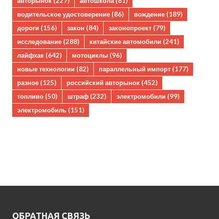
авторынок
(227)
автошкола
(81)
водительское удостоверение
(86)
вождение
(189)
дороги
(156)
закон
(84)
законопроект
(79)
исследование
(288)
китайские автомобили
(241)
лайфхак
(642)
мотоциклы
(96)
новые технологии
(82)
параллельный импорт
(177)
разное
(125)
российский авторынок
(452)
топливо
(50)
штраф
(232)
электромобили
(99)
электромобиль
(151)
ОБРАТНАЯ СВЯЗЬ