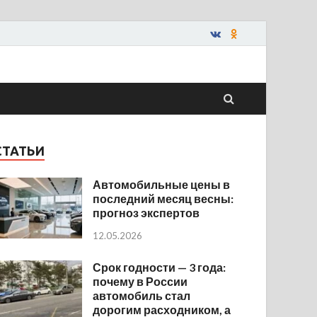
СТАТЬИ
Автомобильные цены в
последний месяц весны:
прогноз экспертов
12.05.2026
Срок годности — 3 года:
почему в России
автомобиль стал
дорогим расходником, а