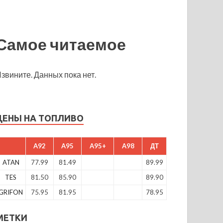
Самое читаемое
звините. Данных пока нет.
ЦЕНЫ НА ТОПЛИВО
A92
A95
A95+
A98
ДТ
ATAN
77.99
81.49
89.99
TES
81.50
85.90
89.90
GRIFON
75.95
81.95
78.95
МЕТКИ