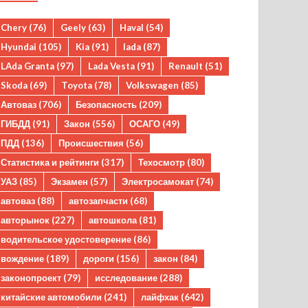
Chery
(76)
Geely
(63)
Haval
(54)
Hyundai
(105)
Kia
(91)
lada
(87)
LAda Granta
(97)
Lada Vesta
(91)
Renault
(51)
Skoda
(69)
Toyota
(78)
Volkswagen
(85)
Автоваз
(706)
Безопасность
(209)
ГИБДД
(91)
Закон
(556)
ОСАГО
(49)
ПДД
(136)
Происшествия
(56)
Статистика и рейтинги
(317)
Техосмотр
(80)
УАЗ
(85)
Экзамен
(57)
Электросамокат
(74)
автоваз
(88)
автозапчасти
(68)
авторынок
(227)
автошкола
(81)
водительское удостоверение
(86)
вождение
(189)
дороги
(156)
закон
(84)
законопроект
(79)
исследование
(288)
китайские автомобили
(241)
лайфхак
(642)