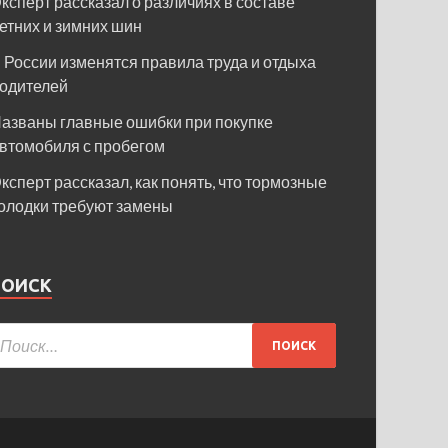
ксперт рассказал о различиях в составе
етних и зимних шин
 России изменятся правила труда и отдыха
одителей
азваны главные ошибки при покупке
втомобиля с пробегом
ксперт рассказал, как понять, что тормозные
олодки требуют замены
ПОИСК