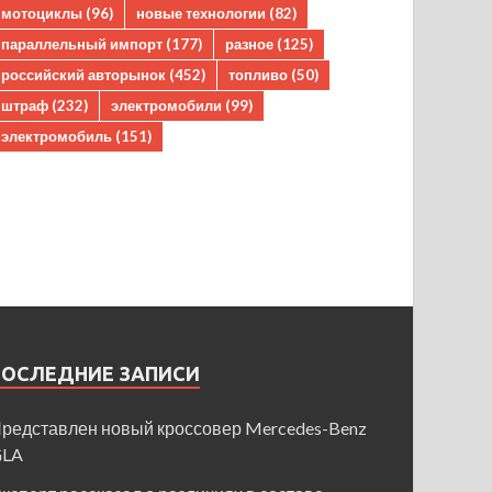
мотоциклы
(96)
новые технологии
(82)
параллельный импорт
(177)
разное
(125)
российский авторынок
(452)
топливо
(50)
штраф
(232)
электромобили
(99)
электромобиль
(151)
ПОСЛЕДНИЕ ЗАПИСИ
редставлен новый кроссовер Mercedes-Benz
GLA