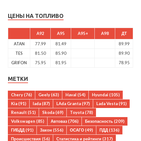
ЦЕНЫ НА ТОПЛИВО
A92
A95
A95+
A98
ДТ
ATAN
77.99
81.49
89.99
TES
81.50
85.90
89.90
GRIFON
75.95
81.95
78.95
МЕТКИ
Chery
(76)
Geely
(63)
Haval
(54)
Hyundai
(105)
Kia
(91)
lada
(87)
LAda Granta
(97)
Lada Vesta
(91)
Renault
(51)
Skoda
(69)
Toyota
(78)
Volkswagen
(85)
Автоваз
(706)
Безопасность
(209)
ГИБДД
(91)
Закон
(556)
ОСАГО
(49)
ПДД
(136)
Происшествия
(56)
Статистика и рейтинги
(317)