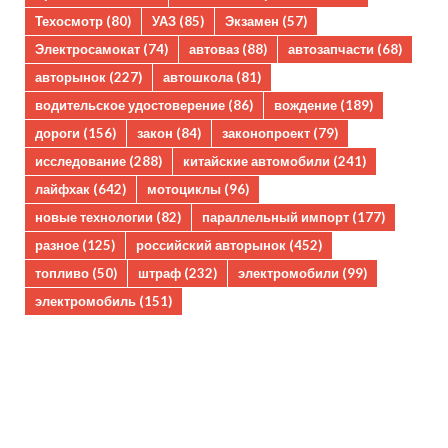
Техосмотр
(80)
УАЗ
(85)
Экзамен
(57)
Электросамокат
(74)
автоваз
(88)
автозапчасти
(68)
авторынок
(227)
автошкола
(81)
водительское удостоверение
(86)
вождение
(189)
дороги
(156)
закон
(84)
законопроект
(79)
исследование
(288)
китайские автомобили
(241)
лайфхак
(642)
мотоциклы
(96)
новые технологии
(82)
параллельный импорт
(177)
разное
(125)
российский авторынок
(452)
топливо
(50)
штраф
(232)
электромобили
(99)
электромобиль
(151)