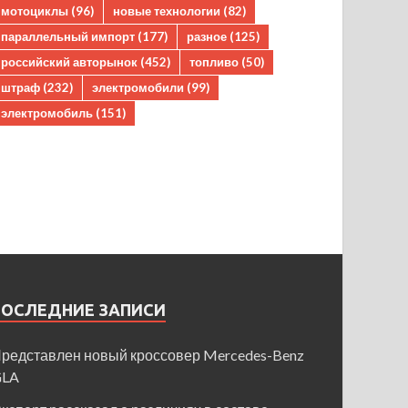
мотоциклы
(96)
новые технологии
(82)
параллельный импорт
(177)
разное
(125)
российский авторынок
(452)
топливо
(50)
штраф
(232)
электромобили
(99)
электромобиль
(151)
ПОСЛЕДНИЕ ЗАПИСИ
редставлен новый кроссовер Mercedes-Benz
GLA