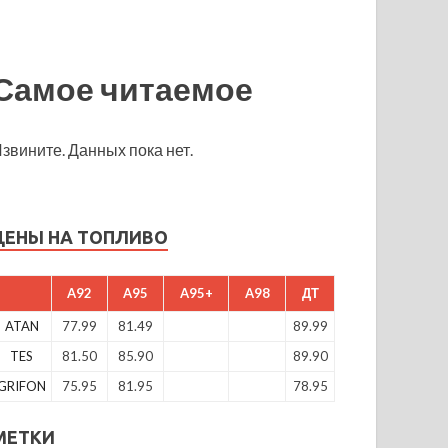
Самое читаемое
звините. Данных пока нет.
ЦЕНЫ НА ТОПЛИВО
A92
A95
A95+
A98
ДТ
ATAN
77.99
81.49
89.99
TES
81.50
85.90
89.90
GRIFON
75.95
81.95
78.95
МЕТКИ