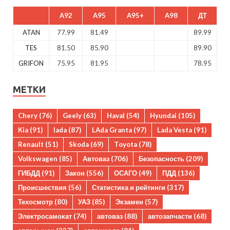
A92
A95
A95+
A98
ДТ
ATAN
77.99
81.49
89.99
TES
81.50
85.90
89.90
GRIFON
75.95
81.95
78.95
МЕТКИ
Chery
(76)
Geely
(63)
Haval
(54)
Hyundai
(105)
Kia
(91)
lada
(87)
LAda Granta
(97)
Lada Vesta
(91)
Renault
(51)
Skoda
(69)
Toyota
(78)
Volkswagen
(85)
Автоваз
(706)
Безопасность
(209)
ГИБДД
(91)
Закон
(556)
ОСАГО
(49)
ПДД
(136)
Происшествия
(56)
Статистика и рейтинги
(317)
Техосмотр
(80)
УАЗ
(85)
Экзамен
(57)
Электросамокат
(74)
автоваз
(88)
автозапчасти
(68)