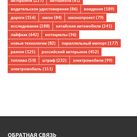
авторынок
(227)
автошкола
(81)
водительское удостоверение
(86)
вождение
(189)
дороги
(156)
закон
(84)
законопроект
(79)
исследование
(288)
китайские автомобили
(241)
лайфхак
(642)
мотоциклы
(96)
новые технологии
(82)
параллельный импорт
(177)
разное
(125)
российский авторынок
(452)
топливо
(50)
штраф
(232)
электромобили
(99)
электромобиль
(151)
ОБРАТНАЯ СВЯЗЬ