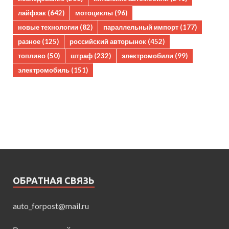
лайфхак
(642)
мотоциклы
(96)
новые технологии
(82)
параллельный импорт
(177)
разное
(125)
российский авторынок
(452)
топливо
(50)
штраф
(232)
электромобили
(99)
электромобиль
(151)
ОБРАТНАЯ СВЯЗЬ
auto_forpost@mail.ru