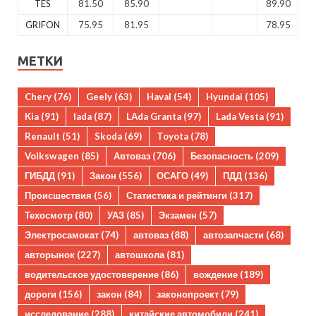
TES
81.50
85.90
89.90
GRIFON
75.95
81.95
78.95
МЕТКИ
Chery
(76)
Geely
(63)
Haval
(54)
Hyundai
(105)
Kia
(91)
lada
(87)
LAda Granta
(97)
Lada Vesta
(91)
Renault
(51)
Skoda
(69)
Toyota
(78)
Volkswagen
(85)
Автоваз
(706)
Безопасность
(209)
ГИБДД
(91)
Закон
(556)
ОСАГО
(49)
ПДД
(136)
Происшествия
(56)
Статистика и рейтинги
(317)
Техосмотр
(80)
УАЗ
(85)
Экзамен
(57)
Электросамокат
(74)
автоваз
(88)
автозапчасти
(68)
авторынок
(227)
автошкола
(81)
водительское удостоверение
(86)
вождение
(189)
дороги
(156)
закон
(84)
законопроект
(79)
исследование
(288)
китайские автомобили
(241)