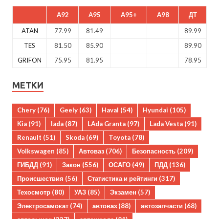
A92
A95
A95+
A98
ДТ
ATAN
77.99
81.49
89.99
TES
81.50
85.90
89.90
GRIFON
75.95
81.95
78.95
МЕТКИ
Chery
(76)
Geely
(63)
Haval
(54)
Hyundai
(105)
Kia
(91)
lada
(87)
LAda Granta
(97)
Lada Vesta
(91)
Renault
(51)
Skoda
(69)
Toyota
(78)
Volkswagen
(85)
Автоваз
(706)
Безопасность
(209)
ГИБДД
(91)
Закон
(556)
ОСАГО
(49)
ПДД
(136)
Происшествия
(56)
Статистика и рейтинги
(317)
Техосмотр
(80)
УАЗ
(85)
Экзамен
(57)
Электросамокат
(74)
автоваз
(88)
автозапчасти
(68)