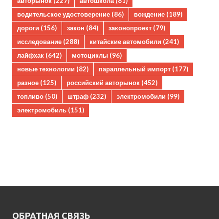
авторынок
(227)
автошкола
(81)
водительское удостоверение
(86)
вождение
(189)
дороги
(156)
закон
(84)
законопроект
(79)
исследование
(288)
китайские автомобили
(241)
лайфхак
(642)
мотоциклы
(96)
новые технологии
(82)
параллельный импорт
(177)
разное
(125)
российский авторынок
(452)
топливо
(50)
штраф
(232)
электромобили
(99)
электромобиль
(151)
ОБРАТНАЯ СВЯЗЬ