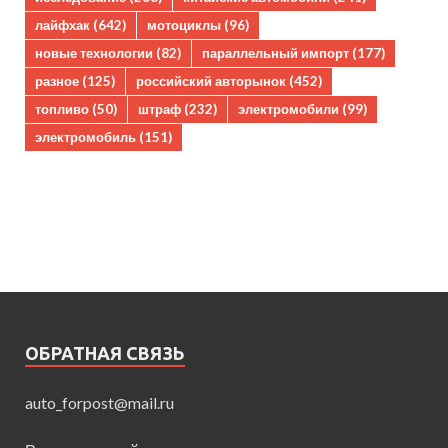
лайфхак
(642)
мотоциклы
(96)
новые технологии
(82)
параллельный импорт
(177)
разное
(125)
российский авторынок
(452)
топливо
(50)
штраф
(232)
электромобили
(99)
электромобиль
(151)
ОБРАТНАЯ СВЯЗЬ
auto_forpost@mail.ru