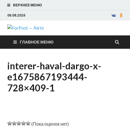
ВЕРХНЕЕ МЕНЮ
06.08.2026
ForPost —
ГЛАВНОЕ МЕНЮ
Авто
interer-haval-dargo-x-
e1675867193444-
728×409-1
(Пока оценок нет)