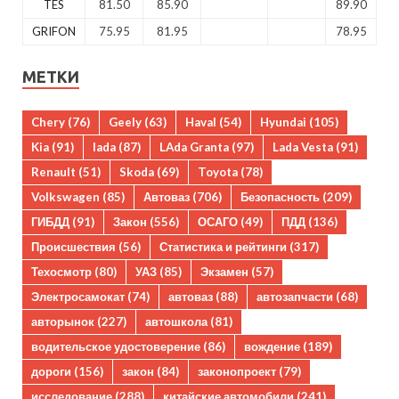
TES
81.50
85.90
89.90
GRIFON
75.95
81.95
78.95
МЕТКИ
Chery
(76)
Geely
(63)
Haval
(54)
Hyundai
(105)
Kia
(91)
lada
(87)
LAda Granta
(97)
Lada Vesta
(91)
Renault
(51)
Skoda
(69)
Toyota
(78)
Volkswagen
(85)
Автоваз
(706)
Безопасность
(209)
ГИБДД
(91)
Закон
(556)
ОСАГО
(49)
ПДД
(136)
Происшествия
(56)
Статистика и рейтинги
(317)
Техосмотр
(80)
УАЗ
(85)
Экзамен
(57)
Электросамокат
(74)
автоваз
(88)
автозапчасти
(68)
авторынок
(227)
автошкола
(81)
водительское удостоверение
(86)
вождение
(189)
дороги
(156)
закон
(84)
законопроект
(79)
исследование
(288)
китайские автомобили
(241)