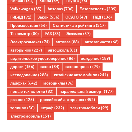
Renault
(51)
Skoda
(69)
Toyota
(78)
Volkswagen
(85)
Автоваз
(706)
Безопасность
(209)
ГИБДД
(91)
Закон
(556)
ОСАГО
(49)
ПДД
(136)
Происшествия
(56)
Статистика и рейтинги
(317)
Техосмотр
(80)
УАЗ
(85)
Экзамен
(57)
Электросамокат
(74)
автоваз
(88)
автозапчасти
(68)
авторынок
(227)
автошкола
(81)
водительское удостоверение
(86)
вождение
(189)
дороги
(156)
закон
(84)
законопроект
(79)
исследование
(288)
китайские автомобили
(241)
лайфхак
(642)
мотоциклы
(96)
новые технологии
(82)
параллельный импорт
(177)
разное
(125)
российский авторынок
(452)
топливо
(50)
штраф
(232)
электромобили
(99)
электромобиль
(151)