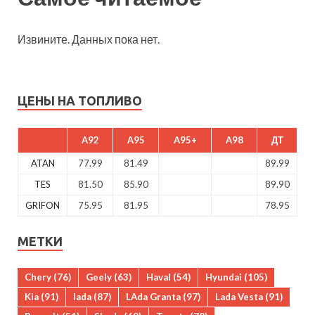
Извините. Данных пока нет.
ЦЕНЫ НА ТОПЛИВО
A92
A95
A95+
A98
ДТ
ATAN
77.99
81.49
89.99
TES
81.50
85.90
89.90
GRIFON
75.95
81.95
78.95
МЕТКИ
Chery
(76)
Geely
(63)
Haval
(54)
Hyundai
(105)
Kia
(91)
lada
(87)
LAda Granta
(97)
Lada Vesta
(91)