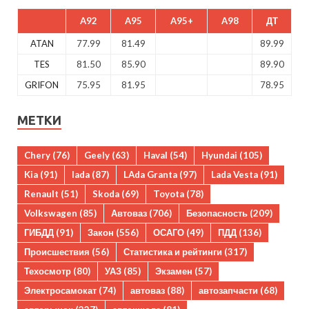
A92
A95
A95+
A98
ДТ
ATAN
77.99
81.49
89.99
TES
81.50
85.90
89.90
GRIFON
75.95
81.95
78.95
МЕТКИ
Chery
(76)
Geely
(63)
Haval
(54)
Hyundai
(105)
Kia
(91)
lada
(87)
LAda Granta
(97)
Lada Vesta
(91)
Renault
(51)
Skoda
(69)
Toyota
(78)
Volkswagen
(85)
Автоваз
(706)
Безопасность
(209)
ГИБДД
(91)
Закон
(556)
ОСАГО
(49)
ПДД
(136)
Происшествия
(56)
Статистика и рейтинги
(317)
Техосмотр
(80)
УАЗ
(85)
Экзамен
(57)
Электросамокат
(74)
автоваз
(88)
автозапчасти
(68)