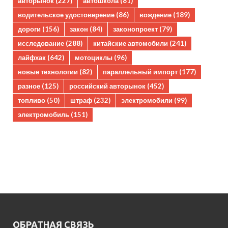
авторынок
(227)
автошкола
(81)
водительское удостоверение
(86)
вождение
(189)
дороги
(156)
закон
(84)
законопроект
(79)
исследование
(288)
китайские автомобили
(241)
лайфхак
(642)
мотоциклы
(96)
новые технологии
(82)
параллельный импорт
(177)
разное
(125)
российский авторынок
(452)
топливо
(50)
штраф
(232)
электромобили
(99)
электромобиль
(151)
ОБРАТНАЯ СВЯЗЬ