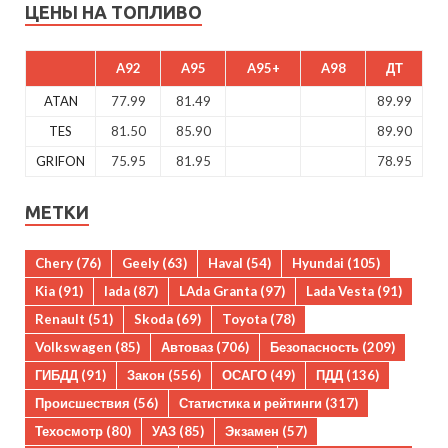
ЦЕНЫ НА ТОПЛИВО
A92
A95
A95+
A98
ДТ
ATAN
77.99
81.49
89.99
TES
81.50
85.90
89.90
GRIFON
75.95
81.95
78.95
МЕТКИ
Chery
(76)
Geely
(63)
Haval
(54)
Hyundai
(105)
Kia
(91)
lada
(87)
LAda Granta
(97)
Lada Vesta
(91)
Renault
(51)
Skoda
(69)
Toyota
(78)
Volkswagen
(85)
Автоваз
(706)
Безопасность
(209)
ГИБДД
(91)
Закон
(556)
ОСАГО
(49)
ПДД
(136)
Происшествия
(56)
Статистика и рейтинги
(317)
Техосмотр
(80)
УАЗ
(85)
Экзамен
(57)