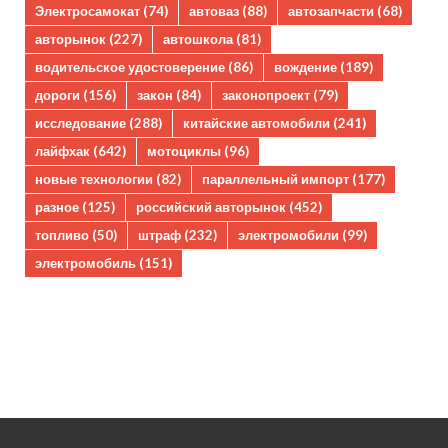
Электросамокат
(74)
автоваз
(88)
автозапчасти
(68)
авторынок
(227)
автошкола
(81)
водительское удостоверение
(86)
вождение
(189)
дороги
(156)
закон
(84)
законопроект
(79)
исследование
(288)
китайские автомобили
(241)
лайфхак
(642)
мотоциклы
(96)
новые технологии
(82)
параллельный импорт
(177)
разное
(125)
российский авторынок
(452)
топливо
(50)
штраф
(232)
электромобили
(99)
электромобиль
(151)