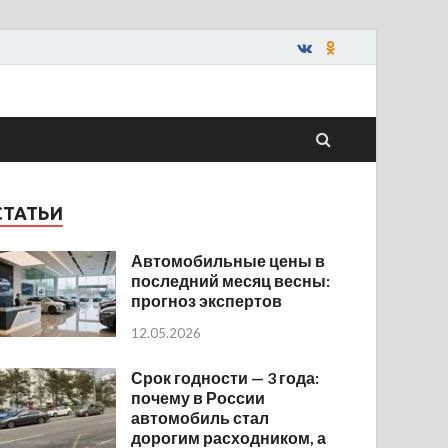
СТАТЬИ
Автомобильные цены в
последний месяц весны:
прогноз экспертов
12.05.2026
Срок годности — 3 года:
почему в России
автомобиль стал
дорогим расходником, а