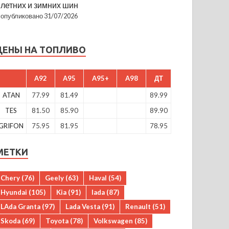
летних и зимних шин
опубликовано 31/07/2026
ЦЕНЫ НА ТОПЛИВО
A92
A95
A95+
A98
ДТ
ATAN
77.99
81.49
89.99
TES
81.50
85.90
89.90
GRIFON
75.95
81.95
78.95
МЕТКИ
Chery
(76)
Geely
(63)
Haval
(54)
Hyundai
(105)
Kia
(91)
lada
(87)
LAda Granta
(97)
Lada Vesta
(91)
Renault
(51)
Skoda
(69)
Toyota
(78)
Volkswagen
(85)