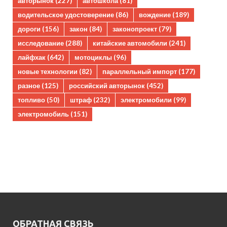
авторынок
(227)
автошкола
(81)
водительское удостоверение
(86)
вождение
(189)
дороги
(156)
закон
(84)
законопроект
(79)
исследование
(288)
китайские автомобили
(241)
лайфхак
(642)
мотоциклы
(96)
новые технологии
(82)
параллельный импорт
(177)
разное
(125)
российский авторынок
(452)
топливо
(50)
штраф
(232)
электромобили
(99)
электромобиль
(151)
ОБРАТНАЯ СВЯЗЬ