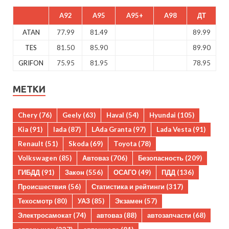
A92
A95
A95+
A98
ДТ
ATAN
77.99
81.49
89.99
TES
81.50
85.90
89.90
GRIFON
75.95
81.95
78.95
МЕТКИ
Chery
(76)
Geely
(63)
Haval
(54)
Hyundai
(105)
Kia
(91)
lada
(87)
LAda Granta
(97)
Lada Vesta
(91)
Renault
(51)
Skoda
(69)
Toyota
(78)
Volkswagen
(85)
Автоваз
(706)
Безопасность
(209)
ГИБДД
(91)
Закон
(556)
ОСАГО
(49)
ПДД
(136)
Происшествия
(56)
Статистика и рейтинги
(317)
Техосмотр
(80)
УАЗ
(85)
Экзамен
(57)
Электросамокат
(74)
автоваз
(88)
автозапчасти
(68)