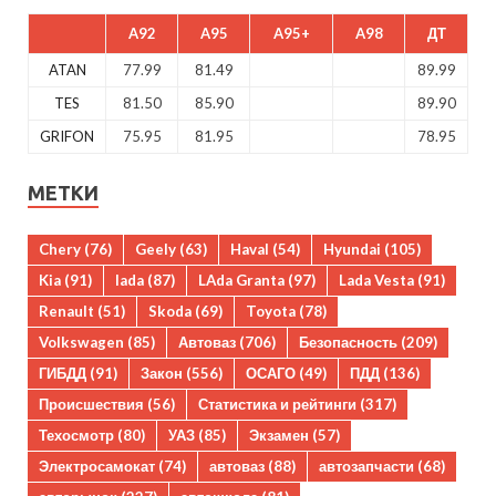
A92
A95
A95+
A98
ДТ
ATAN
77.99
81.49
89.99
TES
81.50
85.90
89.90
GRIFON
75.95
81.95
78.95
МЕТКИ
Chery
(76)
Geely
(63)
Haval
(54)
Hyundai
(105)
Kia
(91)
lada
(87)
LAda Granta
(97)
Lada Vesta
(91)
Renault
(51)
Skoda
(69)
Toyota
(78)
Volkswagen
(85)
Автоваз
(706)
Безопасность
(209)
ГИБДД
(91)
Закон
(556)
ОСАГО
(49)
ПДД
(136)
Происшествия
(56)
Статистика и рейтинги
(317)
Техосмотр
(80)
УАЗ
(85)
Экзамен
(57)
Электросамокат
(74)
автоваз
(88)
автозапчасти
(68)