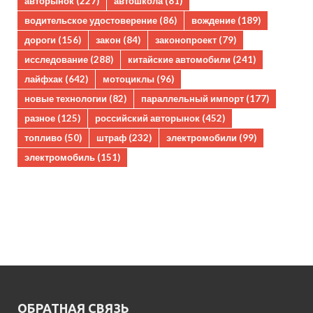
авторынок
(227)
автошкола
(81)
водительское удостоверение
(86)
вождение
(189)
дороги
(156)
закон
(84)
законопроект
(79)
исследование
(288)
китайские автомобили
(241)
лайфхак
(642)
мотоциклы
(96)
новые технологии
(82)
параллельный импорт
(177)
разное
(125)
российский авторынок
(452)
топливо
(50)
штраф
(232)
электромобили
(99)
электромобиль
(151)
ОБРАТНАЯ СВЯЗЬ