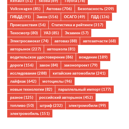
Renault
(51)
Skoda
(69)
Toyota
(78)
Volkswagen
(85)
Автоваз
(706)
Безопасность
(209)
ГИБДД
(91)
Закон
(556)
ОСАГО
(49)
ПДД
(136)
Происшествия
(56)
Статистика и рейтинги
(317)
Техосмотр
(80)
УАЗ
(85)
Экзамен
(57)
Электросамокат
(74)
автоваз
(88)
автозапчасти
(68)
авторынок
(227)
автошкола
(81)
водительское удостоверение
(86)
вождение
(189)
дороги
(156)
закон
(84)
законопроект
(79)
исследование
(288)
китайские автомобили
(241)
лайфхак
(642)
мотоциклы
(96)
новые технологии
(82)
параллельный импорт
(177)
разное
(125)
российский авторынок
(452)
топливо
(50)
штраф
(232)
электромобили
(99)
электромобиль
(151)