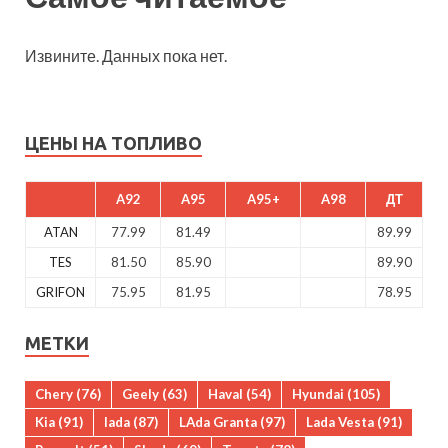
Извините. Данных пока нет.
ЦЕНЫ НА ТОПЛИВО
A92
A95
A95+
A98
ДТ
ATAN
77.99
81.49
89.99
TES
81.50
85.90
89.90
GRIFON
75.95
81.95
78.95
МЕТКИ
Chery
(76)
Geely
(63)
Haval
(54)
Hyundai
(105)
Kia
(91)
lada
(87)
LAda Granta
(97)
Lada Vesta
(91)