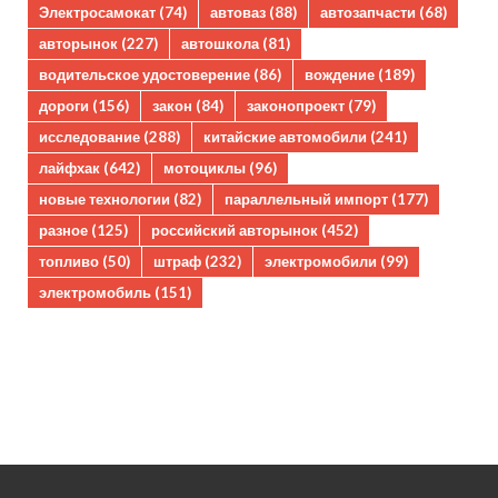
Электросамокат
(74)
автоваз
(88)
автозапчасти
(68)
авторынок
(227)
автошкола
(81)
водительское удостоверение
(86)
вождение
(189)
дороги
(156)
закон
(84)
законопроект
(79)
исследование
(288)
китайские автомобили
(241)
лайфхак
(642)
мотоциклы
(96)
новые технологии
(82)
параллельный импорт
(177)
разное
(125)
российский авторынок
(452)
топливо
(50)
штраф
(232)
электромобили
(99)
электромобиль
(151)