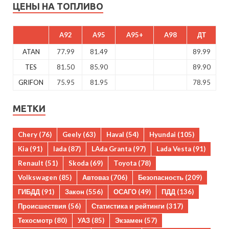
ЦЕНЫ НА ТОПЛИВО
A92
A95
A95+
A98
ДТ
ATAN
77.99
81.49
89.99
TES
81.50
85.90
89.90
GRIFON
75.95
81.95
78.95
МЕТКИ
Chery
(76)
Geely
(63)
Haval
(54)
Hyundai
(105)
Kia
(91)
lada
(87)
LAda Granta
(97)
Lada Vesta
(91)
Renault
(51)
Skoda
(69)
Toyota
(78)
Volkswagen
(85)
Автоваз
(706)
Безопасность
(209)
ГИБДД
(91)
Закон
(556)
ОСАГО
(49)
ПДД
(136)
Происшествия
(56)
Статистика и рейтинги
(317)
Техосмотр
(80)
УАЗ
(85)
Экзамен
(57)