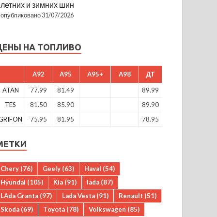
летних и зимних шин
опубликовано 31/07/2026
ЦЕНЫ НА ТОПЛИВО
A92
A95
A95+
A98
ДТ
ATAN
77.99
81.49
89.99
TES
81.50
85.90
89.90
GRIFON
75.95
81.95
78.95
МЕТКИ
Chery
(76)
Geely
(63)
Haval
(54)
Hyundai
(105)
Kia
(91)
lada
(87)
LAda Granta
(97)
Lada Vesta
(91)
Renault
(51)
Skoda
(69)
Toyota
(78)
Volkswagen
(85)