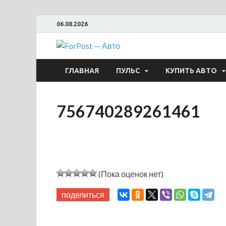
06.08.2026
ForPost —
ГЛАВНАЯ
ПУЛЬС
КУПИТЬ АВТО
756740289261461
(Пока оценок нет)
поделиться