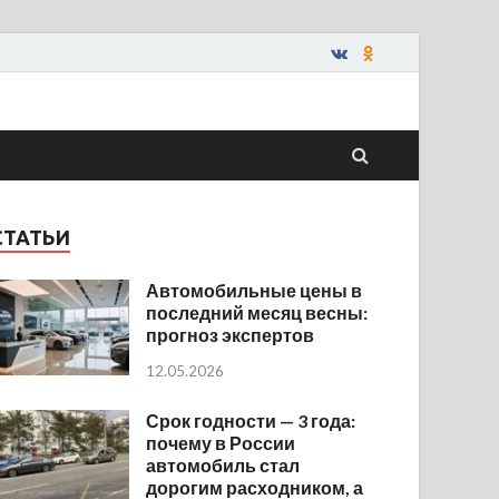
СТАТЬИ
Автомобильные цены в
последний месяц весны:
прогноз экспертов
12.05.2026
Срок годности — 3 года:
почему в России
автомобиль стал
дорогим расходником, а