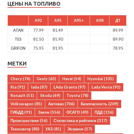
ЦЕНЫ НА ТОПЛИВО
A92
A95
A95+
A98
ДТ
ATAN
77.99
81.49
89.99
TES
81.50
85.90
89.90
GRIFON
75.95
81.95
78.95
МЕТКИ
Chery
(76)
Geely
(63)
Haval
(54)
Hyundai
(105)
Kia
(91)
lada
(87)
LAda Granta
(97)
Lada Vesta
(91)
Renault
(51)
Skoda
(69)
Toyota
(78)
Volkswagen
(85)
Автоваз
(706)
Безопасность
(209)
ГИБДД
(91)
Закон
(556)
ОСАГО
(49)
ПДД
(136)
Происшествия
(56)
Статистика и рейтинги
(317)
Техосмотр
(80)
УАЗ
(85)
Экзамен
(57)