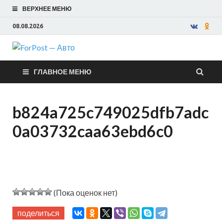
ВЕРХНЕЕ МЕНЮ
08.08.2026
ForPost —
ГЛАВНОЕ МЕНЮ
Авто
b824a725c749025dfb7adc
0a03732caa63ebd6c0
(Пока оценок нет)
поделиться