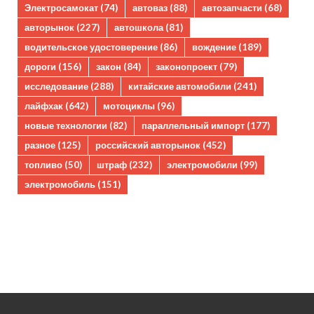
Электросамокат
(74)
автоваз
(88)
автозапчасти
(68)
авторынок
(227)
автошкола
(81)
водительское удостоверение
(86)
вождение
(189)
дороги
(156)
закон
(84)
законопроект
(79)
исследование
(288)
китайские автомобили
(241)
лайфхак
(642)
мотоциклы
(96)
новые технологии
(82)
параллельный импорт
(177)
разное
(125)
российский авторынок
(452)
топливо
(50)
штраф
(232)
электромобили
(99)
электромобиль
(151)