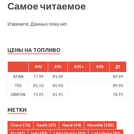
Самое читаемое
Извините. Данных пока нет.
ЦЕНЫ НА ТОПЛИВО
A92
A95
A95+
A98
ДТ
ATAN
77.99
81.49
89.99
TES
81.50
85.90
89.90
GRIFON
75.95
81.95
78.95
МЕТКИ
Chery
(76)
Geely
(63)
Haval
(54)
Hyundai
(105)
Kia
(91)
lada
(87)
LAda Granta
(97)
Lada Vesta
(91)