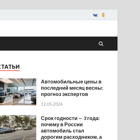
СТАТЬИ
Автомобильные цены в
последний месяц весны:
прогноз экспертов
12.05.2026
Срок годности — 3 года:
почему в России
автомобиль стал
дорогим расходником, а