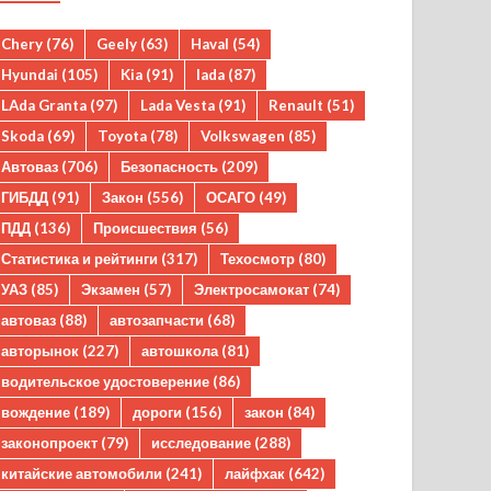
Chery
(76)
Geely
(63)
Haval
(54)
Hyundai
(105)
Kia
(91)
lada
(87)
LAda Granta
(97)
Lada Vesta
(91)
Renault
(51)
Skoda
(69)
Toyota
(78)
Volkswagen
(85)
Автоваз
(706)
Безопасность
(209)
ГИБДД
(91)
Закон
(556)
ОСАГО
(49)
ПДД
(136)
Происшествия
(56)
Статистика и рейтинги
(317)
Техосмотр
(80)
УАЗ
(85)
Экзамен
(57)
Электросамокат
(74)
автоваз
(88)
автозапчасти
(68)
авторынок
(227)
автошкола
(81)
водительское удостоверение
(86)
вождение
(189)
дороги
(156)
закон
(84)
законопроект
(79)
исследование
(288)
китайские автомобили
(241)
лайфхак
(642)