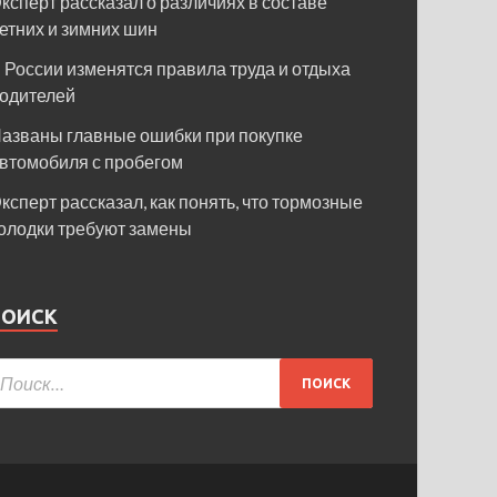
ксперт рассказал о различиях в составе
етних и зимних шин
 России изменятся правила труда и отдыха
одителей
азваны главные ошибки при покупке
втомобиля с пробегом
ксперт рассказал, как понять, что тормозные
олодки требуют замены
ПОИСК