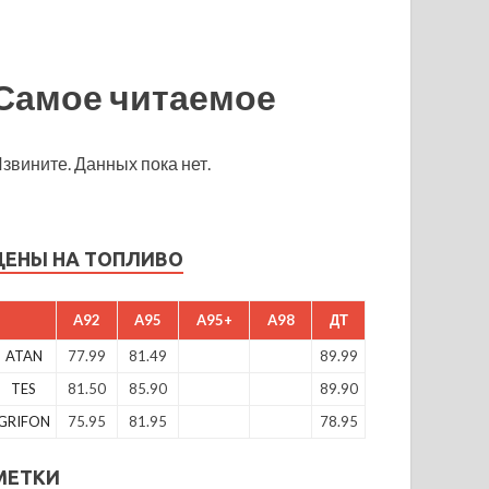
Самое читаемое
звините. Данных пока нет.
ЦЕНЫ НА ТОПЛИВО
A92
A95
A95+
A98
ДТ
ATAN
77.99
81.49
89.99
TES
81.50
85.90
89.90
GRIFON
75.95
81.95
78.95
МЕТКИ