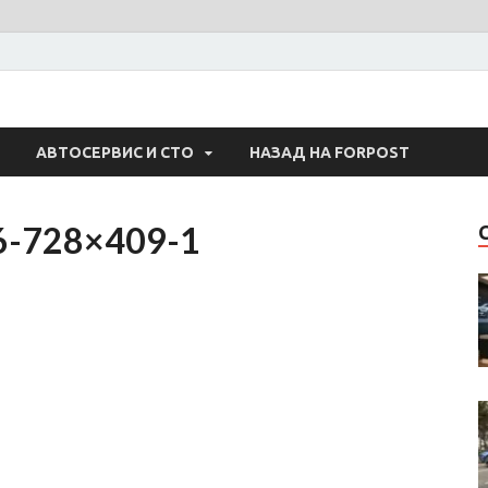
 Авто
АВТОСЕРВИС И СТО
НАЗАД НА FORPOST
6-728×409-1