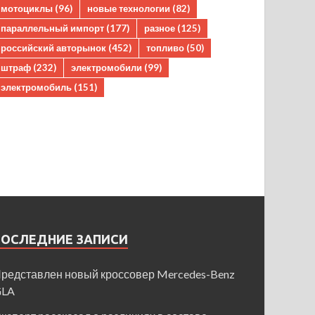
мотоциклы
(96)
новые технологии
(82)
параллельный импорт
(177)
разное
(125)
российский авторынок
(452)
топливо
(50)
штраф
(232)
электромобили
(99)
электромобиль
(151)
ПОСЛЕДНИЕ ЗАПИСИ
редставлен новый кроссовер Mercedes-Benz
GLA