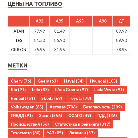
ЦЕНЫ НА ТОПЛИВО
A92
A95
A95+
A98
ДТ
ATAN
77.99
81.49
89.99
TES
81.50
85.90
89.90
GRIFON
75.95
81.95
78.95
МЕТКИ
Chery
(76)
Geely
(63)
Haval
(54)
Hyundai
(105)
Kia
(91)
lada
(87)
LAda Granta
(97)
Lada Vesta
(91)
Renault
(51)
Skoda
(69)
Toyota
(78)
Volkswagen
(85)
Автоваз
(706)
Безопасность
(209)
ГИБДД
(91)
Закон
(556)
ОСАГО
(49)
ПДД
(136)
Происшествия
(56)
Статистика и рейтинги
(317)
Техосмотр
(80)
УАЗ
(85)
Экзамен
(57)