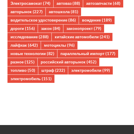
Электросамокат
(74)
автоваз
(88)
автозапчасти
(68)
авторынок
(227)
автошкола
(81)
водительское удостоверение
(86)
вождение
(189)
дороги
(156)
закон
(84)
законопроект
(79)
исследование
(288)
китайские автомобили
(241)
лайфхак
(642)
мотоциклы
(96)
новые технологии
(82)
параллельный импорт
(177)
разное
(125)
российский авторынок
(452)
топливо
(50)
штраф
(232)
электромобили
(99)
электромобиль
(151)