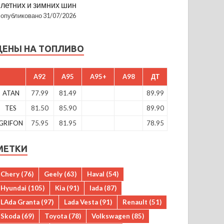
летних и зимних шин
опубликовано 31/07/2026
ЦЕНЫ НА ТОПЛИВО
A92
A95
A95+
A98
ДТ
ATAN
77.99
81.49
89.99
TES
81.50
85.90
89.90
GRIFON
75.95
81.95
78.95
МЕТКИ
Chery
(76)
Geely
(63)
Haval
(54)
Hyundai
(105)
Kia
(91)
lada
(87)
LAda Granta
(97)
Lada Vesta
(91)
Renault
(51)
Skoda
(69)
Toyota
(78)
Volkswagen
(85)