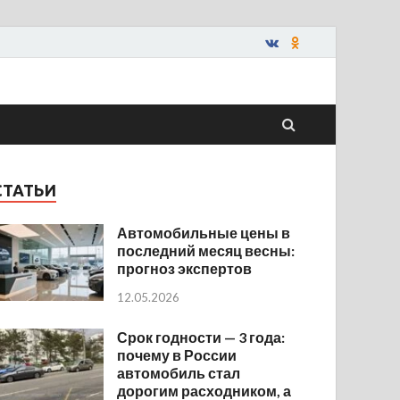
СТАТЬИ
Автомобильные цены в
последний месяц весны:
прогноз экспертов
12.05.2026
Срок годности — 3 года:
почему в России
автомобиль стал
дорогим расходником, а