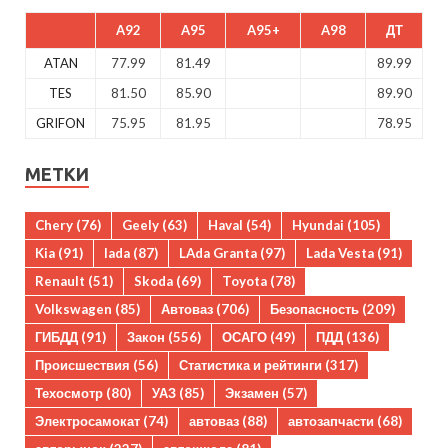
A92
A95
A95+
A98
ДТ
ATAN
77.99
81.49
89.99
TES
81.50
85.90
89.90
GRIFON
75.95
81.95
78.95
МЕТКИ
Chery
(76)
Geely
(63)
Haval
(54)
Hyundai
(105)
Kia
(91)
lada
(87)
LAda Granta
(97)
Lada Vesta
(91)
Renault
(51)
Skoda
(69)
Toyota
(78)
Volkswagen
(85)
Автоваз
(706)
Безопасность
(209)
ГИБДД
(91)
Закон
(556)
ОСАГО
(49)
ПДД
(136)
Происшествия
(56)
Статистика и рейтинги
(317)
Техосмотр
(80)
УАЗ
(85)
Экзамен
(57)
Электросамокат
(74)
автоваз
(88)
автозапчасти
(68)