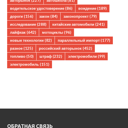
авторынок
(227)
автошкола
(81)
водительское удостоверение
(86)
вождение
(189)
дороги
(156)
закон
(84)
законопроект
(79)
исследование
(288)
китайские автомобили
(241)
лайфхак
(642)
мотоциклы
(96)
новые технологии
(82)
параллельный импорт
(177)
разное
(125)
российский авторынок
(452)
топливо
(50)
штраф
(232)
электромобили
(99)
электромобиль
(151)
ОБРАТНАЯ СВЯЗЬ