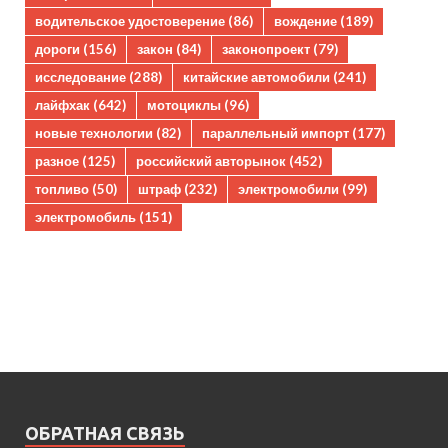
водительское удостоверение
(86)
вождение
(189)
дороги
(156)
закон
(84)
законопроект
(79)
исследование
(288)
китайские автомобили
(241)
лайфхак
(642)
мотоциклы
(96)
новые технологии
(82)
параллельный импорт
(177)
разное
(125)
российский авторынок
(452)
топливо
(50)
штраф
(232)
электромобили
(99)
электромобиль
(151)
ОБРАТНАЯ СВЯЗЬ