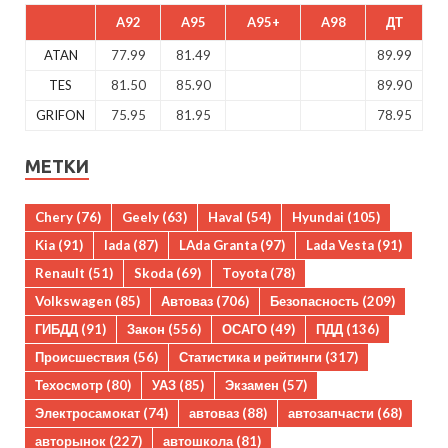
A92
A95
A95+
A98
ДТ
ATAN
77.99
81.49
89.99
TES
81.50
85.90
89.90
GRIFON
75.95
81.95
78.95
МЕТКИ
Chery
(76)
Geely
(63)
Haval
(54)
Hyundai
(105)
Kia
(91)
lada
(87)
LAda Granta
(97)
Lada Vesta
(91)
Renault
(51)
Skoda
(69)
Toyota
(78)
Volkswagen
(85)
Автоваз
(706)
Безопасность
(209)
ГИБДД
(91)
Закон
(556)
ОСАГО
(49)
ПДД
(136)
Происшествия
(56)
Статистика и рейтинги
(317)
Техосмотр
(80)
УАЗ
(85)
Экзамен
(57)
Электросамокат
(74)
автоваз
(88)
автозапчасти
(68)
авторынок
(227)
автошкола
(81)