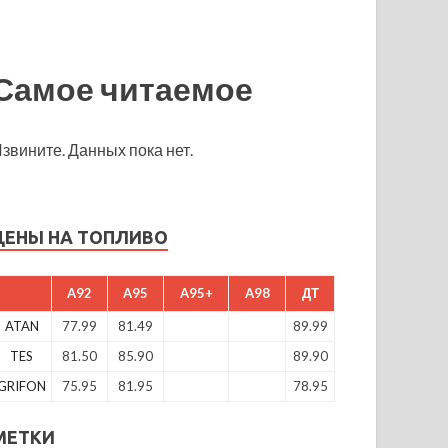
Самое читаемое
звините. Данных пока нет.
ЦЕНЫ НА ТОПЛИВО
A92
A95
A95+
A98
ДТ
ATAN
77.99
81.49
89.99
TES
81.50
85.90
89.90
GRIFON
75.95
81.95
78.95
МЕТКИ