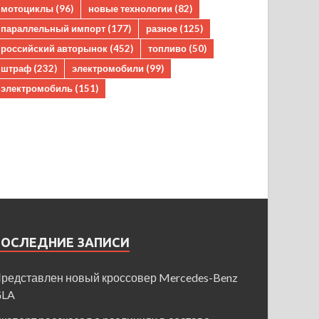
мотоциклы
(96)
новые технологии
(82)
параллельный импорт
(177)
разное
(125)
российский авторынок
(452)
топливо
(50)
штраф
(232)
электромобили
(99)
электромобиль
(151)
ПОСЛЕДНИЕ ЗАПИСИ
редставлен новый кроссовер Mercedes-Benz
GLA