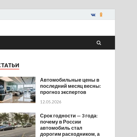
СТАТЬИ
Автомобильные цены в
последний месяц весны:
прогноз экспертов
12.05.2026
Срок годности — 3 года:
почему в России
автомобиль стал
дорогим расходником, а