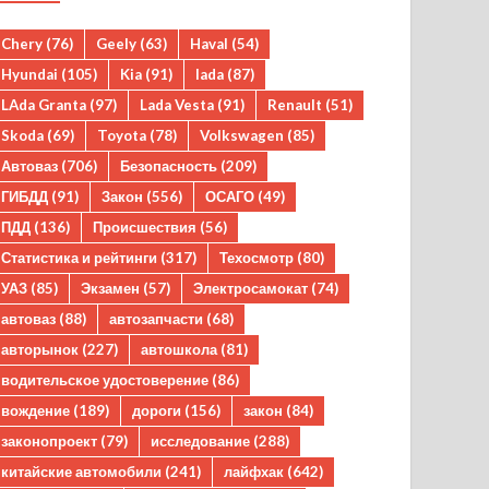
Chery
(76)
Geely
(63)
Haval
(54)
Hyundai
(105)
Kia
(91)
lada
(87)
LAda Granta
(97)
Lada Vesta
(91)
Renault
(51)
Skoda
(69)
Toyota
(78)
Volkswagen
(85)
Автоваз
(706)
Безопасность
(209)
ГИБДД
(91)
Закон
(556)
ОСАГО
(49)
ПДД
(136)
Происшествия
(56)
Статистика и рейтинги
(317)
Техосмотр
(80)
УАЗ
(85)
Экзамен
(57)
Электросамокат
(74)
автоваз
(88)
автозапчасти
(68)
авторынок
(227)
автошкола
(81)
водительское удостоверение
(86)
вождение
(189)
дороги
(156)
закон
(84)
законопроект
(79)
исследование
(288)
китайские автомобили
(241)
лайфхак
(642)