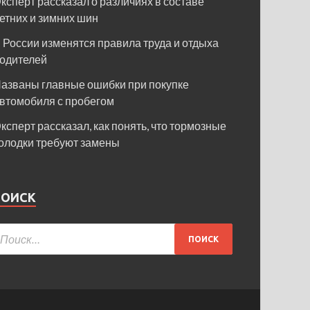
ксперт рассказал о различиях в составе
етних и зимних шин
 России изменятся правила труда и отдыха
одителей
азваны главные ошибки при покупке
втомобиля с пробегом
ксперт рассказал, как понять, что тормозные
олодки требуют замены
ПОИСК