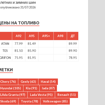
летних и зимних шин
опубликовано 31/07/2026
ЦЕНЫ НА ТОПЛИВО
A92
A95
A95+
A98
ДТ
ATAN
77.99
81.49
89.99
TES
81.50
85.90
89.90
GRIFON
75.95
81.95
78.95
МЕТКИ
Chery
(76)
Geely
(63)
Haval
(54)
Hyundai
(105)
Kia
(91)
lada
(87)
LAda Granta
(97)
Lada Vesta
(91)
Renault
(51)
Skoda
(69)
Toyota
(78)
Volkswagen
(85)