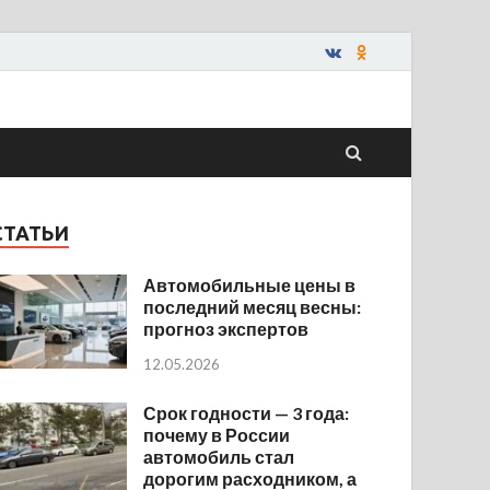
СТАТЬИ
Автомобильные цены в
последний месяц весны:
прогноз экспертов
12.05.2026
Срок годности — 3 года:
почему в России
автомобиль стал
дорогим расходником, а