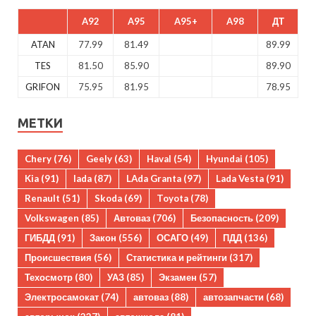
A92
A95
A95+
A98
ДТ
ATAN
77.99
81.49
89.99
TES
81.50
85.90
89.90
GRIFON
75.95
81.95
78.95
МЕТКИ
Chery
(76)
Geely
(63)
Haval
(54)
Hyundai
(105)
Kia
(91)
lada
(87)
LAda Granta
(97)
Lada Vesta
(91)
Renault
(51)
Skoda
(69)
Toyota
(78)
Volkswagen
(85)
Автоваз
(706)
Безопасность
(209)
ГИБДД
(91)
Закон
(556)
ОСАГО
(49)
ПДД
(136)
Происшествия
(56)
Статистика и рейтинги
(317)
Техосмотр
(80)
УАЗ
(85)
Экзамен
(57)
Электросамокат
(74)
автоваз
(88)
автозапчасти
(68)