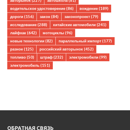
авторынок
(227)
автошкола
(81)
водительское удостоверение
(86)
вождение
(189)
дороги
(156)
закон
(84)
законопроект
(79)
исследование
(288)
китайские автомобили
(241)
лайфхак
(642)
мотоциклы
(96)
новые технологии
(82)
параллельный импорт
(177)
разное
(125)
российский авторынок
(452)
топливо
(50)
штраф
(232)
электромобили
(99)
электромобиль
(151)
ОБРАТНАЯ СВЯЗЬ